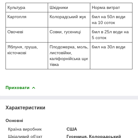
Культура
Шкідники
Норма витрат
Картопля
Колорадський жук
6мл на 50л води
на 10 соток
Овочеві
Совки, гусениці
6мл в 25л води на
5 соток
Яблуня, груша,
Плодожерка, моль,
6мл на 30л води
кісточкові
листовійки,
каліфорнійська щи
тівка
Приховати
Характеристики
Основні
Країна виробник
США
Шкідливий об'єкт
Гусениця, Колорадський