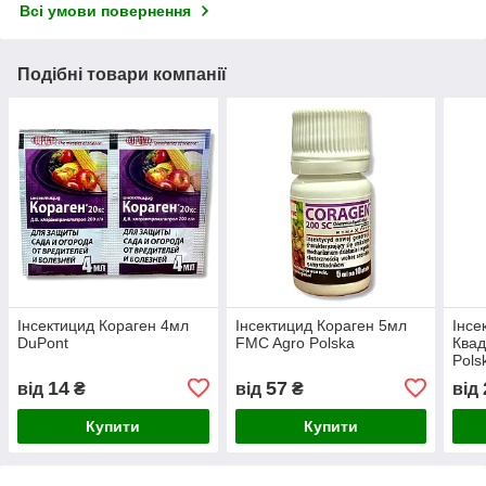
Всі умови повернення
Подібні товари компанії
Інсектицид Кораген 4мл
Інсектицид Кораген 5мл
Інсе
DuPont
FMC Agro Polska
Квад
Pols
14
57
від
₴
від
₴
від
Купити
Купити