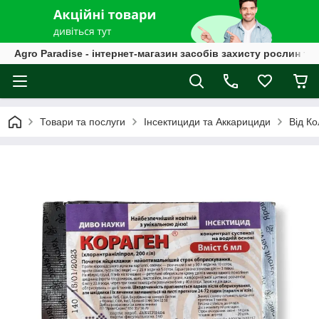
Agro Paradise - інтернет-магазин засобів захисту рослин та
Товари та послуги
Інсектициди та Аккарициди
Від К