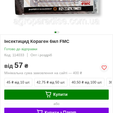
Інсектицид Кораген 6мл FMC
Готово до відправки
Код: 114033
Опт і роздріб
57
від
₴
Мінімальна сума замовлення на сайті — 400 ₴
45 ₴
від 10 шт.
42,75 ₴
від 50 шт.
40,50 ₴
від 100 шт.
38
Купити
або
Купити з