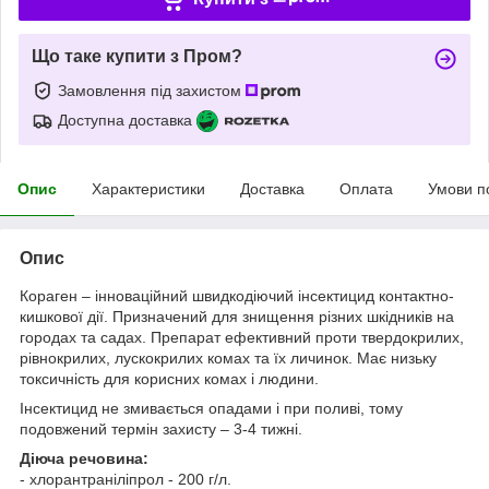
Що таке купити з Пром?
Замовлення під захистом
Доступна доставка
Опис
Характеристики
Доставка
Оплата
Умови п
Опис
Кораген – інноваційний швидкодіючий інсектицид контактно-
кишкової дії. Призначений для знищення різних шкідників на
городах та садах. Препарат ефективний проти твердокрилих,
рівнокрилих, лускокрилих комах та їх личинок. Має низьку
токсичність для корисних комах і людини.
Інсектицид не змивається опадами і при поливі, тому
подовжений термін захисту – 3-4 тижні.
Діюча речовина:
- хлорантраніліпрол - 200 г/л.