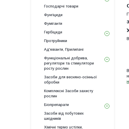
Господарчі товари
П
Фунгіциди
Фуміганти
Гербіциди
В
Протруйники
Ад'юванти, Прилипачі
Функціональні добрива,
регулятори та стимулятори
росту рослин
В
н
Засоби для весняно-осінньої
н
обробки
Комплексні Засоби захисту
рослин
Біопрепарати
Засоби від побутових
шкідників
Хімічні термо устілки,