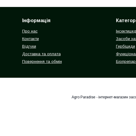
Інформація
Категорі
Про нас
Інсектици
Контакти
Засоби зах
Відгуки
Гербіциди
Доставка та оплата
Функціона
Повернення та обмін
Біопрепар