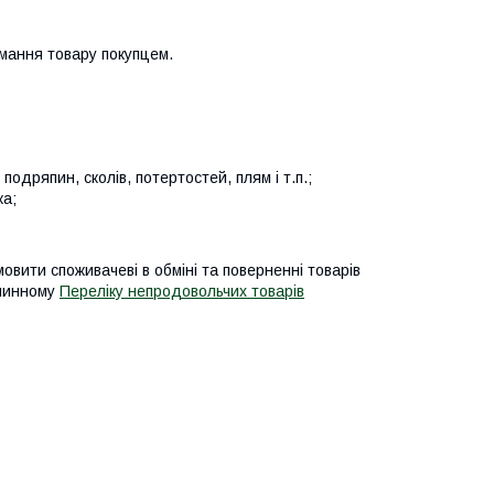
мання товару покупцем.
подряпин, сколів, потертостей, плям і т.п.;
ка;
мовити споживачеві в обміні та поверненні товарів
 чинному
Переліку непродовольчих товарів