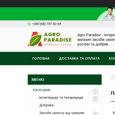
+380 (68) 797-92-64
Agro Paradise - інтер
магазин засобів захи
рослин та добрив
ГОЛОВНА
ДОСТАВКА ТА ОПЛАТА
КО
Категории
П
Інсектициди та Аккарициди
Добрива
К
Засоби захисту від гризунів