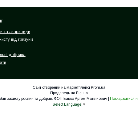
ї
ди та акарициди
исту від гризунів
льні добрива
ати
Сайт створений на маркетплейсі
Prom.ua
Продавець на Bigl.ua
Agro Paradise - інтернет-магазин засобів захисту рослин та добрив. ФОП Бацко Артем Матвійович |
Поскаржитися н
Select Language
▼