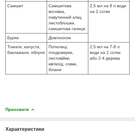
Самшит
Самшитова
2,5 мл на 8 л води
вогнівка,
на 2 сотки
павутинний кліщ,
листоблошки,
самшитова галиця
Буряк
Довгоносик
Томати, капуста,
Попелиці,
2,5 мл на 7-8 л
баклажани, яблуня
плодожерки,
води на 2 сотки
листовійки,
або 2-4 дерева
квіткоїд, совки,
білани
Приховати
Характеристики