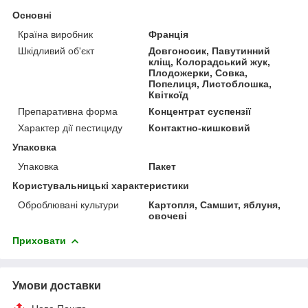
Основні
Країна виробник
Франція
Шкідливий об'єкт
Довгоносик, Павутинний
кліщ, Колорадський жук,
Плодожерки, Совка,
Попелиця, Листоблошка,
Квіткоїд
Препаративна форма
Концентрат суспензії
Характер дії пестициду
Контактно-кишковий
Упаковка
Упаковка
Пакет
Користувальницькі характеристики
Оброблювані культури
Картопля, Самшит, яблуня,
овочеві
Приховати
Умови доставки