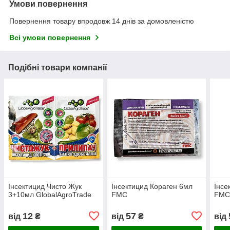
Умови повернення
Повернення товару впродовж 14 днів за домовленістю
Всі умови повернення
Подібні товари компанії
Інсектицид Чисто Жук
Інсектицид Кораген 6мл
Інсе
3+10мл GlobalAgroTrade
FMC
FMC 
12
57
від
₴
від
₴
від