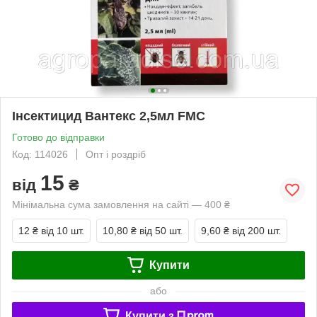
Інсектицид Вантекс 2,5мл FMC
Готово до відправки
Код: 114026
Опт і роздріб
15
від
₴
Мінімальна сума замовлення на сайті — 400 ₴
12 ₴
від 10 шт.
10,80 ₴
від 50 шт.
9,60 ₴
від 200 шт.
Купити
або
Купити з