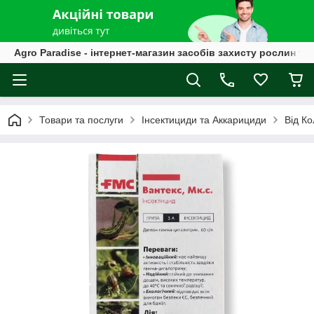
Agro Paradise - інтернет-магазин засобів захисту рослин та
Товари та послуги
Інсектициди та Аккарициди
Від К