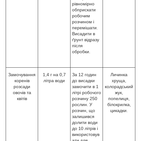
рівномірно
обприскати
робочим
розчином і
перемішати.
Висадити в
ґрунт відразу
після
обробки.
Замочування
1,4 г на 0,7
За 12 годин
Личинка
коренів
літра води
до висадки
хруща,
розсади
замочити в 1
колорадський
овочів та
літрі робочого
жук,
квітів
розчину 250
попелиця,
рослин. У
білокрилка,
розчин, що
цикадки.
залишився
долити води
до 10 літрів і
використовув
ати для