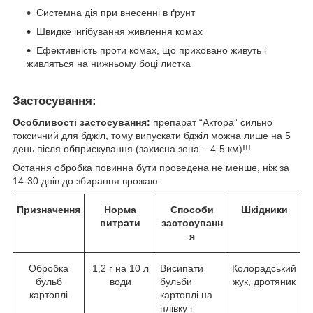
Системна дія при внесенні в ґрунт
Швидке інгібування живлення комах
Ефективність проти комах, що приховано живуть і
живляться на нижньому боці листка
Застосування:
Особливості застосування:
препарат “Актора” сильно
токсичний для бджіл, тому випускати бджіл можна лише на 5
день після обприскування (захисна зона – 4-5 км)!!!
Остання обробка повинна бути проведена не менше, ніж за
14-30 днів до збирання врожаю.
Призначення
Норма
Способи
Шкідники
витрати
застосуванн
я
Обробка
1,2 г на 10 л
Висипати
Колорадський
бульб
води
бульби
жук, дротяник
картоплі
картоплі на
плівку і