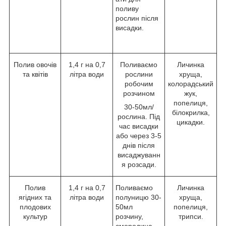
поливу
рослин після
висадки.
Полив овочів
1,4 г на 0,7
Поливаємо
Личинка
та квітів
літра води
рослини
хруща,
робочим
колорадський
розчином
жук,
попелиця,
30-50мл/
білокрилка,
рослина. Під
цикадки.
час висадки
або через 3-5
днів після
висаджуванн
я розсади.
Полив
1,4 г на 0,7
Поливаємо
Личинка
ягідних та
літра води
полуницю 30-
хруща,
плодових
50мл
попелиця,
культур
розчину,
трипси.
смородина,