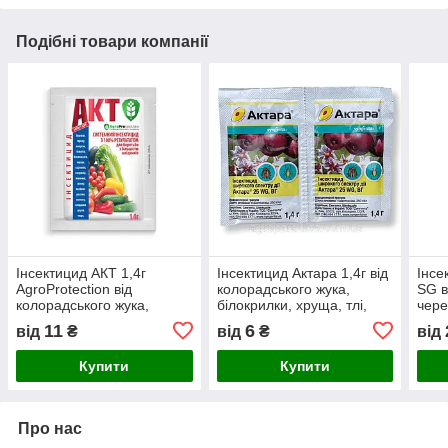
Подібні товари компанії
Інсектицид АКТ 1,4г
Інсектицид Актара 1,4г від
Інсе
AgroProtection від
колорадського жука,
SG в
колорадського жука,
білокрилки, хруща, тлі,
чере
білокрилки, хруща, тлі,
гусениць
вино
11
6
від
₴
від
₴
від
гусениць
кома
Купити
Купити
Про нас