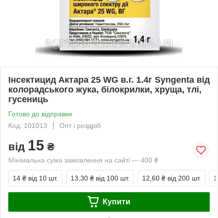
Інсектицид Актара 25 WG в.г. 1.4г Syngenta від
колорадського жука, білокрилки, хруща, тлі,
гусениць
Готово до відправки
Код: 101013
Опт і роздріб
15
від
₴
Мінімальна сума замовлення на сайті — 400 ₴
14 ₴
від 10 шт.
13,30 ₴
від 100 шт.
12,60 ₴
від 200 шт.
1
Купити