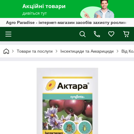
Agro Paradise - інтернет-магазин засобів захисту рослин та
Товари та послуги
Інсектициди та Аккарициди
Від К