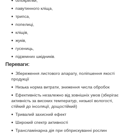
білокрилки,
павутинного кліща,
трипса,
попелиці,
кліщів,
жуків,
гусениць,
підземних шкідників.
Переваги:
Збереження листового апарату, поліпшення якості
продукції
Низька норма витрати, зниження числа обробок
Ефективність незалежно від зовнішніх умов (зберігає
активність за високих температур, низької вологості,
стійкий до інсоляції, дощостійкий)
Тривалий захисний ефект
Широкий спектр активності
Трансламінарна дія при обприскуванні рослин