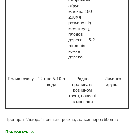
аґрус,
малина 150-
200мл
розчину під
кожен кущ,
плодові
дерева. 1,5-2
літри під
кожне
дерево.
Полив газону
12 г на 5-10 л
Радно
Личинка
води
проливати
хруща.
розчином
грунт, навесні
і в кінці літа.
Препарат “Актора” повністю розкладається через 60 днів.
Приховати