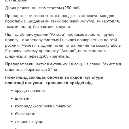
швидкодією.
Діюча речовина - тіаметоксам (250 г/кг)
Препарат із кишково-контактною дією застосовується для
боротьби зі шкідниками таких овочевих культур, як картопля,
томати, перці, баклажани, капуста.
Під час обприскування "Актара" проникає в листя, під час
поливу - в кореневу систему і швидко поширюється по всій
рослині. Через півгодини після потрапляння на комаху або в
її травну систему препарату "Актара", настає параліч
шкідника, а через добу - загибель.
Препарат залишається активним і в дощ, і в спеку. Захист від
шкідників зберігається 24 дні.
Інсектицид захищає овочеві та садові культури,
плантації полуниці, троянди та орхідеї від:
хруща і личинок,
щитівки,
колорадського жука і личинок,
білокрилки,
личинок хруща,