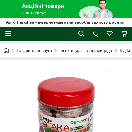
Agro Paradise - інтернет-магазин засобів захисту рослин та
Товари та послуги
Інсектициди та Аккарициди
Від К