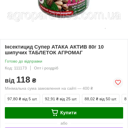
Інсектицид Супер АТАКА АКТИВ 80г 10
шипучих ТАБЛЕТОК АГРОМАГ
Готово до відправки
Код: 111173
Опт і роздріб
118
від
₴
Мінімальна сума замовлення на сайті — 400 ₴
97,80 ₴
від 5 шт.
92,91 ₴
від 25 шт.
88,02 ₴
від 50 шт.
8
Купити
або