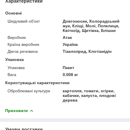
Характеристики
Основні
Шкідливий об'єкт
Довгоносик, Колорадський
жук, Кліщі, Молі, Попелиця,
Квіткоїд, Щитівка, Блішки
Виробник
Атак
Країна виробник
Україна
Діюча речовина
Тіаклоприд, Клотіанідін
Упаковка
Упаковка
Пакет
Вага
0.008 кг
Користувацькі характеристики
Оброблювані культури
картопля, томати, огірки,
кабачки, капуста, плодові
дерева
Приховати
Умови доставки