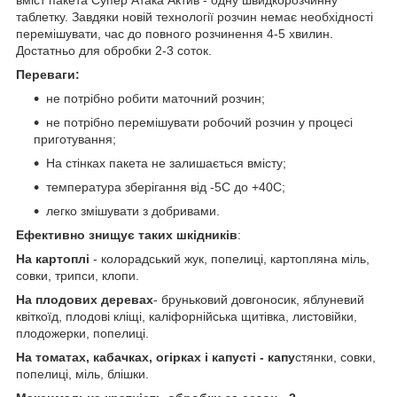
таблетку. Завдяки новій технології розчин немає необхідності
перемішувати, час до повного розчинення 4-5 хвилин.
Достатньо для обробки 2-3 соток.
Переваги:
не потрібно робити маточний розчин;
не потрібно перемішувати робочий розчин у процесі
приготування;
На стінках пакета не залишається вмісту;
температура зберігання від -5С до +40С;
легко змішувати з добривами.
Ефективно знищує таких шкідників
:
На картоплі
- колорадський жук, попелиці, картопляна міль,
совки, трипси, клопи.
На плодових деревах
- бруньковий довгоносик, яблуневий
квіткоїд, плодові кліщі, каліфорнійська щитівка, листовійки,
плодожерки, попелиці.
На томатах, кабачках, огірках і капусті - капу
стянки, совки,
попелиці, міль, блішки.