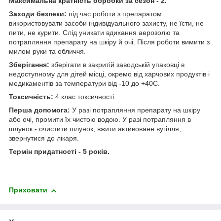
Максимальна кратність обробки за сезон - 2.
Заходи безпеки:
під час роботи з препаратом
використовувати засоби індивідуального захисту, не їсти, не
пити, не курити. Слід уникати вдихання аерозолю та
потрапляння препарату на шкіру й очі. Після роботи вимити з
милом руки та обличчя.
Зберігання:
зберігати в закритій заводській упаковці в
недоступному для дітей місці, окремо від харчових продуктів і
медикаментів за температури від -10 до +40С.
Токсичність:
4 клас токсичності.
Перша допомога:
У разі потрапляння препарату на шкіру
або очі, промити їх чистою водою. У разі потрапляння в
шлунок - очистити шлунок, вжити активоване вугілля,
звернутися до лікаря.
Термін придатності - 5 років.
Приховати