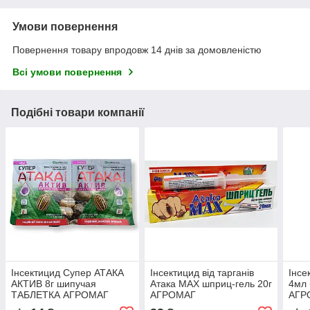
Умови повернення
Повернення товару впродовж 14 днів за домовленістю
Всі умови повернення
Подібні товари компанії
Інсектицид Супер АТАКА
Інсектицид від тарганів
Інсе
АКТИВ 8г шипучая
Атака MAX шприц-гель 20г
4мл
ТАБЛЕТКА АГРОМАГ
АГРОМАГ
АГР