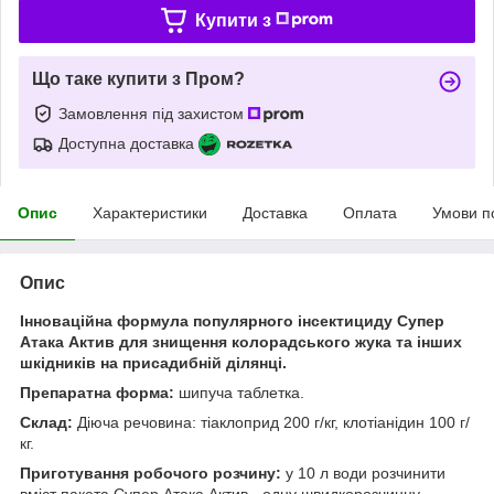
Купити з
Що таке купити з Пром?
Замовлення під захистом
Доступна доставка
Опис
Характеристики
Доставка
Оплата
Умови п
Опис
Інноваційна формула популярного інсектициду Супер
Атака Актив для знищення колорадського жука та інших
шкідників на присадибній ділянці.
Препаратна форма:
шипуча таблетка.
Склад:
Діюча речовина: тіаклоприд 200 г/кг, клотіанідин 100 г/
кг.
Приготування робочого розчину:
у 10 л води розчинити
вміст пакета Супер Атака Актив - одну швидкорозчинну