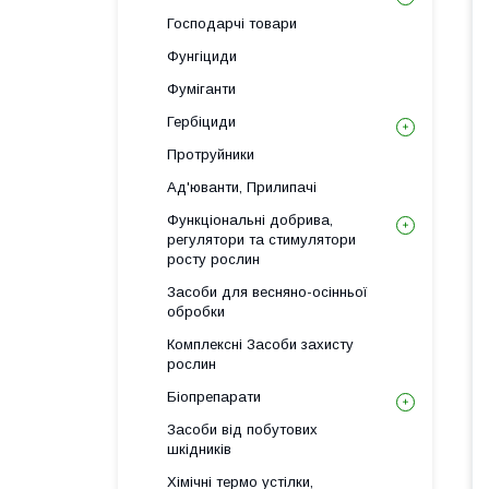
Господарчі товари
Фунгіциди
Фуміганти
Гербіциди
Протруйники
Ад'юванти, Прилипачі
Функціональні добрива,
регулятори та стимулятори
росту рослин
Засоби для весняно-осінньої
обробки
Комплексні Засоби захисту
рослин
Біопрепарати
Засоби від побутових
шкідників
Хімічні термо устілки,