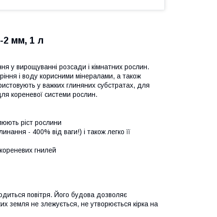
2 мм, 1 л
ня у вирощуванні розсади і кімнатних рослин.
іння і воду корисними мінералами, а також
истовують у важких глиняних субстратах, для
ля кореневої системи рослин.
улюють ріст рослини
инання - 400% від ваги!) і також легко її
 кореневих гнилей
ходиться повітря. Його будова дозволяє
их земля не злежується, не утворюється кірка на