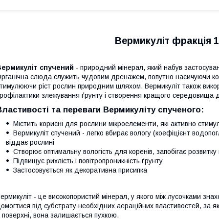
Вермикуліт фракція 1-
Вермикуліт спучений
- природний мінерал, який набув застосуван
рганічна слюда служить чудовим дренажем, попутно насичуючи кор
тимулюючи ріст рослин природним шляхом. Вермикуліт також викор
рофілактики злежування ґрунту і створення кращого середовища д
Властивості та переваги Вермикуліту спученого:
Містить корисні для рослини мікроелементи, які активно стим
Вермикуліт спучений - легко вбирає вологу (коефіцієнт водопогл
віддає рослині
Створює оптимальну вологість для коренів, запобігає розвитку
Підвищує рихлість і повітропроникність ґрунту
Застосовується як декоративна присипка
ермикуліт - це високопористий мінерал, у якого між лусочками зна
омогтися від субстрату необхідних аераційних властивостей, за як
ї поверхні, вона залишається пухкою.