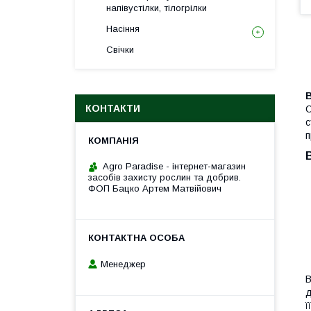
напівустілки, тілогрілки
Насіння
Свічки
КОНТАКТИ
О
с
п
Agro Paradise - інтернет-магазин
засобів захисту рослин та добрив.
ФОП Бацко Артем Матвійович
Менеджер
В
д
ї