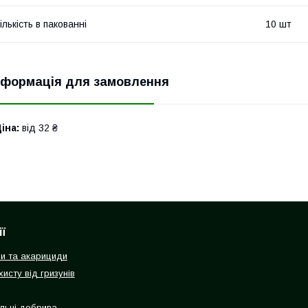
ількість в пакованні
10 шт
нформація для замовлення
іна:
від 32 ₴
ї
ди та акарициди
исту від гризунів
льні добрива