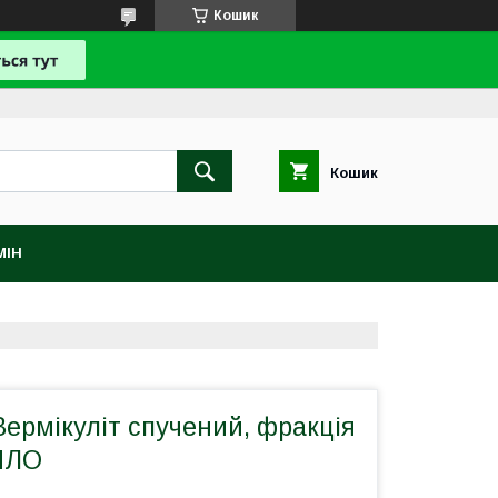
Кошик
Кошик
МІН
ермікуліт спучений, фракція
КИЛО