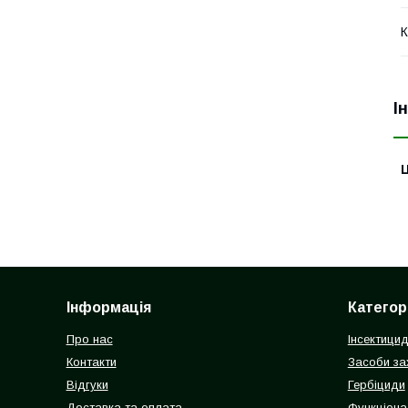
К
І
Ц
Інформація
Категорі
Про нас
Інсектици
Контакти
Засоби зах
Відгуки
Гербіциди
Доставка та оплата
Функціона