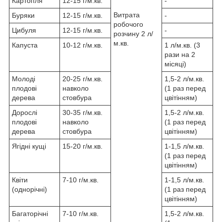
Картопля
12-15 г/м.кв.
-
Витрата
Буряки
12-15 г/м.кв.
-
робочого
Цибуля
12-15 г/м.кв.
-
розчину 2 л/
м.кв.
Капуста
10-12 г/м.кв.
1 л/м.кв. (3
рази на 2
місяці)
Молоді
20-25 г/м.кв.
1,5-2 л/м.кв.
плодові
навколо
(1 раз перед
дерева
стовбура
цвітінням)
Дорослі
30-35 г/м.кв.
1,5-2 л/м.кв.
плодові
навколо
(1 раз перед
дерева
стовбура
цвітінням)
Ягідні кущі
15-20 г/м.кв.
1-1,5 л/м.кв.
(1 раз перед
цвітінням)
Квіти
7-10 г/м.кв.
1-1,5 л/м.кв.
(однорічні)
(1 раз перед
цвітінням)
Багаторічні
7-10 г/м.кв.
1,5-2 л/м.кв.