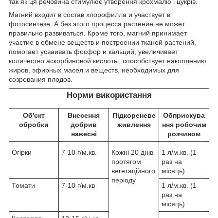
так як ця речовина стимулює утворення крохмалю і цукрів.
Магний входит в состав хлорофилла и участвует в
фотосинтезе. А без этого процесса растение не может
правильно развиваться. Кроме того, магний принимает
участие в обмене веществ и построении тканей растений,
помогает усваивать фосфор и кальций, увеличивает
количество аскорбиновой кислоты, способствует накоплению
жиров, эфирных масел и веществ, необходимых для
созревания плодов.
Норми використання
Об'єкт
Внесення
Підкореневе
Обприскува
обробки
добрив
живлення
ння робочим
навесні
розчином
Огірки
7-10 г/м.кв.
Кожні 20 днів
1 л/м.кв. (1
протягом
раз на
вегетаційного
місяць)
періоду
Томати
7-10 г/м.кв
1 л/м.кв. (1
раз на
місяць)