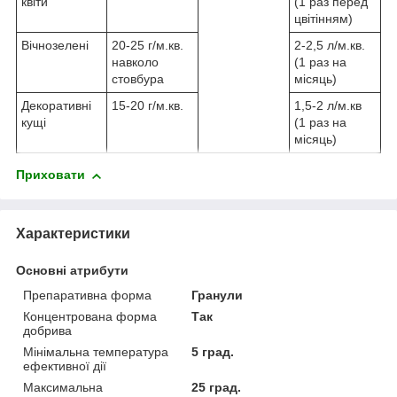
квіти
(1 раз перед
цвітінням)
Вічнозелені
20-25 г/м.кв.
2-2,5 л/м.кв.
навколо
(1 раз на
стовбура
місяць)
Декоративні
15-20 г/м.кв.
1,5-2 л/м.кв
кущі
(1 раз на
місяць)
Приховати
Характеристики
Основні атрибути
Препаративна форма
Гранули
Концентрована форма
Так
добрива
Мінімальна температура
5 град.
ефективної дії
Максимальна
25 град.