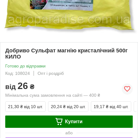
Добриво Сульфат магнію кристалічний 500г
КИЛО
Готово до відправки
Код: 108024
Опт і роздріб
26
від
₴
Мінімальна сума замовлення на сайті — 400 ₴
21,30 ₴
від 10 шт.
20,24 ₴
від 20 шт.
19,17 ₴
від 40 шт.
Купити
або