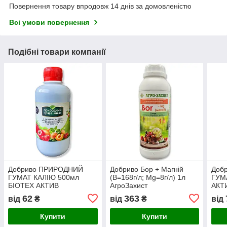
Повернення товару впродовж 14 днів за домовленістю
Всі умови повернення
Подібні товари компанії
Добриво ПРИРОДНИЙ
Добриво Бор + Магній
Доб
ГУМАТ КАЛІЮ 500мл
(В=168г/л; Mg=8г/л) 1л
ГУМ
БІОТЕХ АКТИВ
АгроЗахист
АКТ
62
363
від
₴
від
₴
від
Купити
Купити