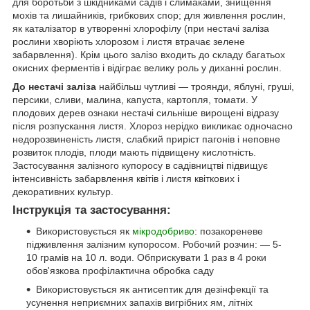
для боротьби з шкідниками садів і слимаками, знищення
мохів та лишайників, грибкових спор; для живлення рослин,
як каталізатор в утворенні хлорофілу (при нестачі заліза
рослини хворіють хлорозом і листя втрачає зелене
забарвлення). Крім цього залізо входить до складу багатьох
окисних ферментів і відіграє велику роль у диханні рослин.
До нестачі заліза
найбільш чутливі — троянди, яблуні, груші,
персики, сливи, малина, капуста, картопля, томати. У
плодових дерев ознаки нестачі сильніше вирощені відразу
після розпускання листя. Хлороз нерідко викликає одночасно
недорозвиненість листя, слабкий приріст пагонів і неповне
розвиток плодів, плоди мають підвищену кислотність.
Застосування залізного купоросу в садівництві підвищує
інтенсивність забарвлення квітів і листя квіткових і
декоративних культур.
Інструкція та застосування:
Використовується як
мікродобриво
: позакореневе
підживлення залізним купоросом. Робочий розчин: ― 5-
10 грамів на 10 л. води. Обприскувати 1 раз в 4 роки
обов'язкова профілактична обробка саду
Використовується як антисептик для дезінфекції та
усунення неприємних запахів вигрібних ям, літніх