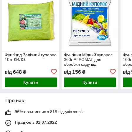
Фунгіцид Залізний купорос
Фунгіцид Мідний купорос
Фунг
10кг КИЛО
300г АГРОМАГ для
100
обробки саду від
обро
грибкових захворювань
гриб
648
156
від
₴
від
₴
від
Купити
Купити
Про нас
96% позитивних з 815 відгуків за рік
Працює з 01.07.2022