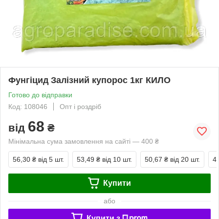
Фунгіцид Залізний купорос 1кг КИЛО
Готово до відправки
Код: 108046
Опт і роздріб
68
від
₴
Мінімальна сума замовлення на сайті — 400 ₴
56,30 ₴
від 5 шт.
53,49 ₴
від 10 шт.
50,67 ₴
від 20 шт.
4
Купити
або
Купити з