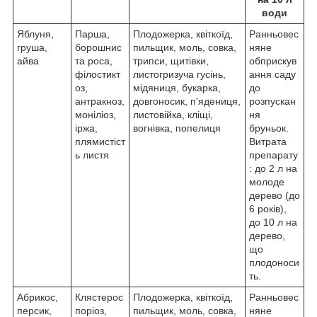
води
Яблуня,
Парша,
Плодожерка, квіткоїд,
Ранньовес
груша,
борошнис
пильщик, моль, совка,
няне
айва
та роса,
трипси, щитівки,
обприскув
філостикт
листогризуча гусінь,
ання саду
оз,
мідяниця, букарка,
до
антракноз,
довгоносик, п'ядениця,
розпускан
моніліоз,
листовійка, кліщі,
ня
іржа,
вогнівка, попелиця
бруньок.
плямистіст
Витрата
ь листя
препарату
: до 2 л на
молоде
дерево (до
6 років),
до 10 л на
дерево,
що
плодоноси
ть.
Абрикос,
Клястерос
Плодожерка, квіткоїд,
Ранньовес
персик,
поріоз,
пильщик, моль, совка,
няне