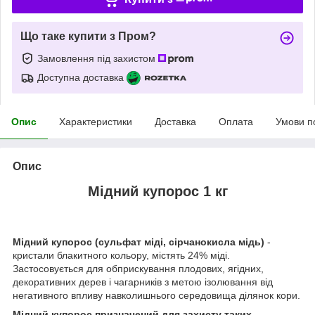
Що таке купити з Пром?
Замовлення під захистом
Доступна доставка
Опис
Характеристики
Доставка
Оплата
Умови п
Опис
Мідний купорос 1 кг
Мідний купорос (сульфат міді, сірчанокисла мідь)
-
кристали блакитного кольору, містять 24% міді.
Застосовується для обприскування плодових, ягідних,
декоративних дерев і чагарників з метою ізолювання від
негативного впливу навколишнього середовища ділянок кори.
Мідний купорос призначений для захисту таких