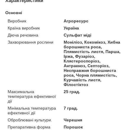
Характеристики
Основні
Виробник
Агроресурс
Країна виробник
Україна
Діюча речовина
Сульфат міді
Захворювання рослини
Моніліоз, Кокомікоз, Хибна
борошниста роса,
Плямистість листя, Парша,
Іржа, Фузаріоз,
Клястероспоріоз,
Антракноз, Септоріоз,
Несправжня борошниста
роса, Чорна плямистість,
Курчавість листя,
Філостіктоз
Максимальна
25 град.
температура ефективної
дії
Мінімальна температура
7 град.
ефективної дії
Оброблювані культури.
Черешня
Препаративна форма
Порошок