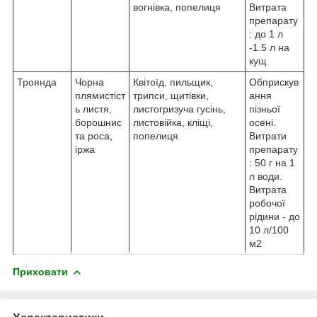
вогнівка, попелиця
Витрата
препарату
: до 1 л
-1.5 л на
кущ
Троянда
Чорна
Квітоїд, пильщик,
Обприскув
плямистіст
трипси, щитівки,
ання
ь листя,
листогризуча гусінь,
пізньої
борошнис
листовійка, кліщі,
осені.
та роса,
попелиця
Витрати
іржа
препарату
: 50 г на 1
л води.
Витрата
робочої
рідини - до
10 л/100
м2
Приховати