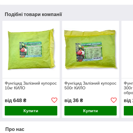
Подібні товари компанії
Фунгіцид Залізний купорос
Фунгіцид Залізний купорос
Фунг
10кг КИЛО
500г КИЛО
300
обро
гриб
648
36
від
₴
від
₴
від
Купити
Купити
Про нас