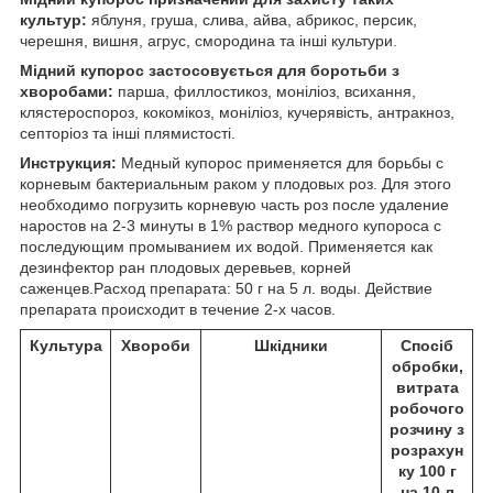
культур:
яблуня, груша, слива, айва, абрикос, персик,
черешня, вишня, агрус, смородина та інші культури.
Мідний купорос застосовується для боротьби з
хворобами:
парша, филлостикоз, моніліоз, всихання,
клястероспороз, кокомікоз, моніліоз, кучерявість, антракноз,
септоріоз та інші плямистості.
Инструкция:
Медный купорос применяется для борьбы с
корневым бактериальным раком у плодовых роз. Для этого
необходимо погрузить корневую часть роз после удаление
наростов на 2-3 минуты в 1% раствор медного купороса с
последующим промыванием их водой. Применяется как
дезинфектор ран плодовых деревьев, корней
саженцев.Расход препарата: 50 г на 5 л. воды. Действие
препарата происходит в течение 2-х часов.
Культура
Хвороби
Шкідники
Спосіб
обробки,
витрата
робочого
розчину з
розрахун
ку 100 г
на 10 л