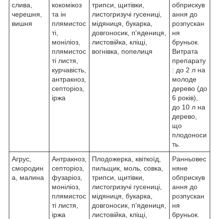
слива,
кокомікоз
трипси, щитівки,
обприскув
черешня,
та ін
листогризучі гусениці,
ання до
вишня
плямистос
мідяниця, букарка,
розпускан
ті,
довгоносик, п'ядениця,
ня
моніліоз,
листовійка, кліщі,
бруньок.
плямистос
вогнівка, попелиця
Витрата
ті листя,
препарату
курчавість,
: до 2 л на
антракноз,
молоде
септоріоз,
дерево (до
іржа
6 років),
до 10 л на
дерево,
що
плодоноси
ть.
Агрус,
Антракноз,
Плодожерка, квіткоїд,
Ранньовес
смородин
септоріоз,
пильщик, моль, совка,
няне
а, малина
фузаріоз,
трипси, щитівки,
обприскув
моніліоз,
листогризучі гусениці,
ання до
плямистос
мідяниця, букарка,
розпускан
ті листя,
довгоносик, п'ядениця,
ня
іржа
листовійка, кліщі,
бруньок.