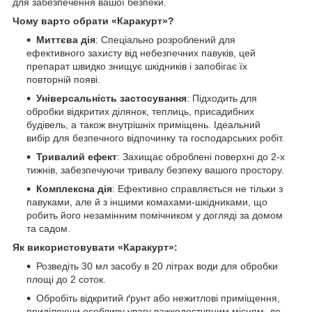
для забезпечення вашої безпеки.
Чому варто обрати «Каракурт»?
Миттєва дія
: Спеціально розроблений для
ефективного захисту від небезпечних павуків, цей
препарат швидко знищує шкідників і запобігає їх
повторній появі.
Універсальність застосування
: Підходить для
обробки відкритих ділянок, теплиць, присадибних
будівель, а також внутрішніх приміщень. Ідеальний
вибір для безпечного відпочинку та господарських робіт.
Тривалий ефект
: Захищає оброблені поверхні до 2-х
тижнів, забезпечуючи тривалу безпеку вашого простору.
Комплексна дія
: Ефективно справляється не тільки з
павуками, але й з іншими комахами-шкідниками, що
робить його незамінним помічником у догляді за домом
та садом.
Як використовувати «Каракурт»:
Розведіть 30 мл засобу в 20 літрах води для обробки
площі до 2 соток.
Обробіть відкритий ґрунт або нежитлові приміщення,
приділяючи особливу увагу важкодоступним місцям, де