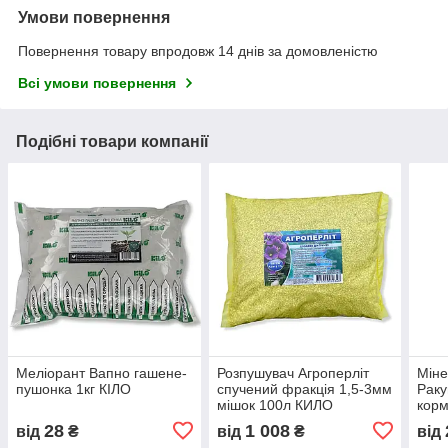
Умови повернення
Повернення товару впродовж 14 днів за домовленістю
Всі умови повернення
Подібні товари компанії
Меліорант Вапно гашене-
Розпушувач Агроперліт
Міне
пушонка 1кг КІЛО
спучений фракція 1,5-3мм
Раку
мішок 100л КИЛО
корм
28
1 008
від
₴
від
₴
від