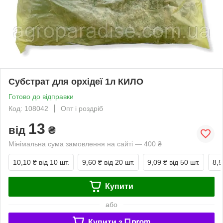
Субстрат для орхідеї 1л КИЛО
Готово до відправки
Код: 108042
Опт і роздріб
13
від
₴
Мінімальна сума замовлення на сайті — 400 ₴
10,10 ₴
від 10 шт.
9,60 ₴
від 20 шт.
9,09 ₴
від 50 шт.
8,5
Купити
або
Купити з