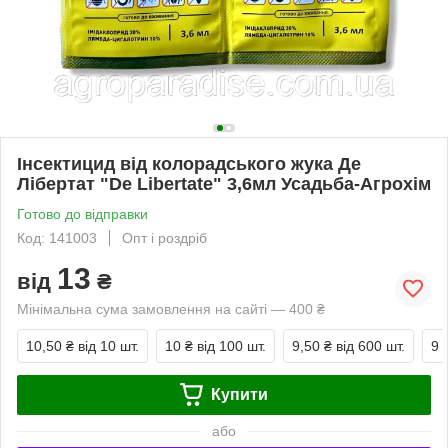
Інсектицид від колорадського жука Де
Лібертат "De Libertate" 3,6мл Усадьба-Агрохім
Готово до відправки
Код: 141003
Опт і роздріб
13
від
₴
Мінімальна сума замовлення на сайті — 400 ₴
10,50 ₴
від 10 шт.
10 ₴
від 100 шт.
9,50 ₴
від 600 шт.
9 
Купити
або