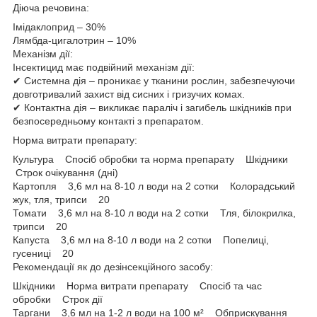
Діюча речовина:
Імідаклоприд – 30%
Лямбда-цигалотрин – 10%
Механізм дії:
Інсектицид має подвійний механізм дії:
✔ Системна дія – проникає у тканини рослин, забезпечуючи
довготривалий захист від сисних і гризучих комах.
✔ Контактна дія – викликає параліч і загибель шкідників при
безпосередньому контакті з препаратом.
Норма витрати препарату:
Культура Спосіб обробки та норма препарату Шкідники
Строк очікування (дні)
Картопля 3,6 мл на 8-10 л води на 2 сотки Колорадський
жук, тля, трипси 20
Томати 3,6 мл на 8-10 л води на 2 сотки Тля, білокрилка,
трипси 20
Капуста 3,6 мл на 8-10 л води на 2 сотки Попелиці,
гусениці 20
Рекомендації як до дезінсекційного засобу:
Шкідники Норма витрати препарату Спосіб та час
обробки Строк дії
Таргани 3,6 мл на 1-2 л води на 100 м² Обприскування