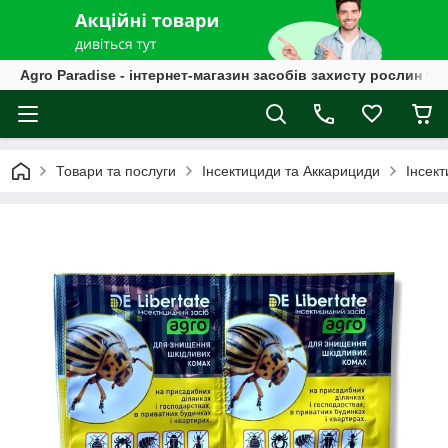
Agro Paradise - інтернет-магазин засобів захисту рослин та
Товари та послуги
Інсектициди та Аккарициди
Інсект