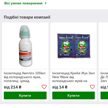
Всі умови повернення
Подібні товари компанії
Інсектицид Ампліго 100мл
Інсектицид Крейзі Жук 3мл
Інсе
від колорадського жука,
New Wave від
Де Л
попелиці, цикад,
колорадських жуків на
2мл 
яблуневої плодожерки
томатах та картоплі та для
214
14
від
₴
від
₴
від
обробки яблунь
Купити
Купити