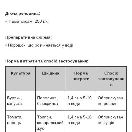
Діюча речовина:
• Тіаметоксам, 250 г/кг
Препаративна форма:
• Порошок, що розчиняється у воді
Норма витрати та спосіб застосування:
Культура
Шкідник
Норма
Спосіб
витрати
застосуванн
я
Буряки,
Попелиця,
1,4 г на 5-10
Обприскуван
капуста
білокрилка
л води
ня рослин
Томати,
Трипси,
1,4 г на 5-10
Обприскуван
перець
колорадський
л води
ня кущів
жук