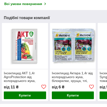
Всі умови повернення
Подібні товари компанії
Інсектицид АКТ 1,4г
Інсектицид Актара 1,4г від
Інсе
AgroProtection від
колорадського жука,
Syng
колорадського жука,
білокрилки, хруща, тлі,
тома
білокрилки, хруща, тлі,
гусениць
коло
11
6
від
₴
від
₴
від
гусениць
Купити
Купити