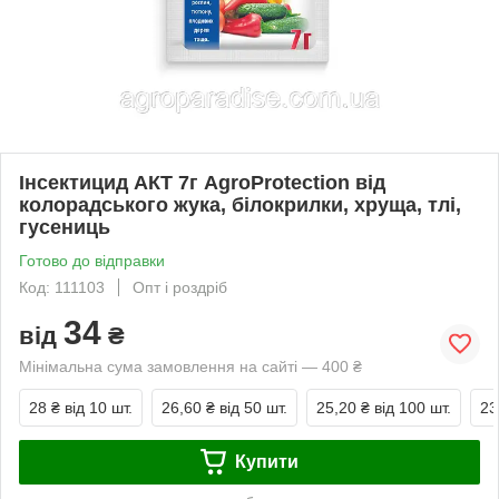
Інсектицид АКТ 7г AgroProtection від
колорадського жука, білокрилки, хруща, тлі,
гусениць
Готово до відправки
Код: 111103
Опт і роздріб
34
від
₴
Мінімальна сума замовлення на сайті — 400 ₴
28 ₴
від 10 шт.
26,60 ₴
від 50 шт.
25,20 ₴
від 100 шт.
23
Купити