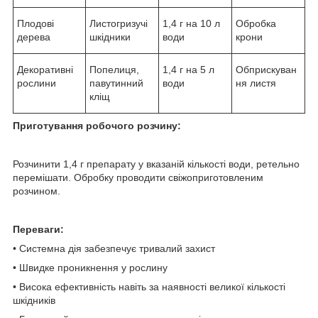
Плодові
Листогризучі
1,4 г на 10 л
Обробка
дерева
шкідники
води
крони
Декоративні
Попелиця,
1,4 г на 5 л
Обприскуван
рослини
павутинний
води
ня листя
кліщ
Приготування робочого розчину:
Розчинити 1,4 г препарату у вказаній кількості води, ретельно
перемішати. Обробку проводити свіжоприготовленим
розчином.
Переваги:
• Системна дія забезпечує тривалий захист
• Швидке проникнення у рослину
• Висока ефективність навіть за наявності великої кількості
шкідників