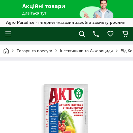
Agro Paradise - інтернет-магазин засобів захисту рослин та
Товари та послуги
Інсектициди та Аккарициди
Від К