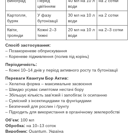
Виноград
Перед
40 мл на 10 л
на 2 сотки
цвітінням
води
Картопля,
У фазу
30 мл на 10 л
на 2 сотки
буряк
бутонізації
води
Квіти,
Кожні 2–3
20 мл на 10 л
на 2–3 сотки
троянди
тижні
води
Спосіб застосування:
– Позакореневе обприскування
– Кореневе підживлення (полив під корінь)
Періодичність:
– Кожні 10–14 днів у період активного росту та бутонізації
Переваги Квантум Бор Актив:
– Хелатна форма – максимальне засвоєння
– Швидко усуває симптоми нестачі бору
– Збільшує кількість зав’язей і запобігає їх осипанню
– Сумісний з інсектицидами та фунгіцидами
– Безпечний для рослин і ґрунту
– Підходить для використання в органічному землеробстві
Об’єм:
100 мл
Обробка:
на 10–13 соток
Виробник:
Quantum, Україна