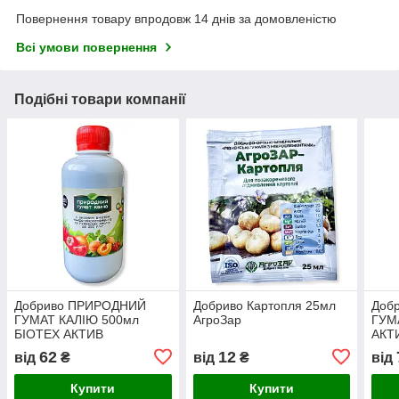
Повернення товару впродовж 14 днів за домовленістю
Всі умови повернення
Подібні товари компанії
Добриво ПРИРОДНИЙ
Добриво Картопля 25мл
Доб
ГУМАТ КАЛІЮ 500мл
АгроЗар
ГУМ
БІОТЕХ АКТИВ
АКТ
62
12
від
₴
від
₴
від
Купити
Купити