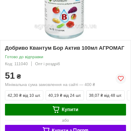
Добриво Квантум Бор Актив 100мл АГРОМАГ
Готово до відправки
Код: 111040
Опт і роздріб
51
₴
Мінімальна сума замовлення на сайті — 400 ₴
42,30 ₴
від 10 шт.
40,19 ₴
від 24 шт.
38,07 ₴
від 48 шт.
Купити
або
Купити з