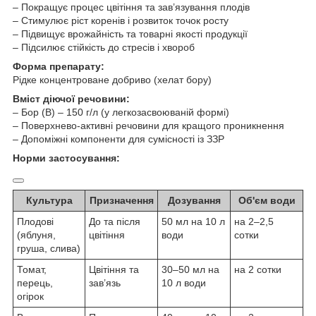
– Покращує процес цвітіння та зав’язування плодів
– Стимулює ріст коренів і розвиток точок росту
– Підвищує врожайність та товарні якості продукції
– Підсилює стійкість до стресів і хвороб
Форма препарату:
Рідке концентроване добриво (хелат бору)
Вміст діючої речовини:
– Бор (B) – 150 г/л (у легкозасвоюваній формі)
– Поверхнево-активні речовини для кращого проникнення
– Допоміжні компоненти для сумісності із ЗЗР
Норми застосування:
Культура
Призначення
Дозування
Об'єм води
Плодові
До та після
50 мл на 10 л
на 2–2,5
(яблуня,
цвітіння
води
сотки
груша, слива)
Томат,
Цвітіння та
30–50 мл на
на 2 сотки
перець,
зав’язь
10 л води
огірок