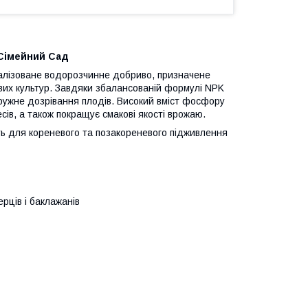
 Сімейний Сад
іалізоване водорозчинне добриво, призначене
вих культур. Завдяки збалансованій формулі NPK
 дружне дозрівання плодів. Високий вміст фосфору
есів, а також покращує смакові якості врожаю.
ть для кореневого та позакореневого підживлення
ерців і баклажанів