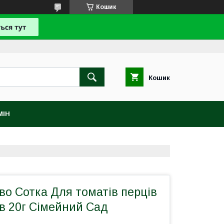
Кошик
Кошик
МІН
о Сотка Для томатів перців
в 20г Сімейний Сад