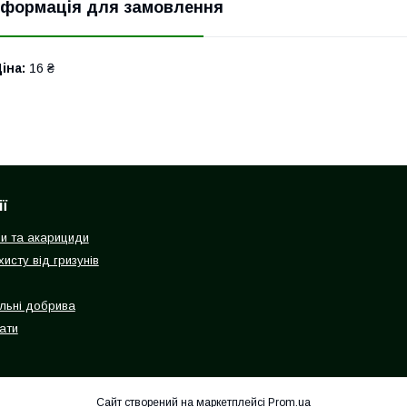
нформація для замовлення
іна:
16 ₴
ї
ди та акарициди
исту від гризунів
льні добрива
ати
Сайт створений на маркетплейсі
Prom.ua