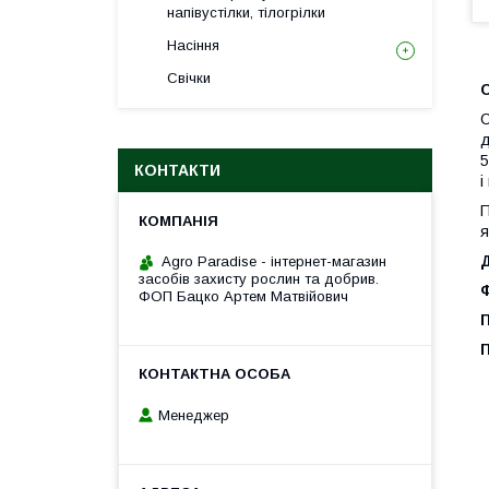
напівустілки, тілогрілки
Насіння
Свічки
С
С
д
5
КОНТАКТИ
і
П
я
Agro Paradise - інтернет-магазин
засобів захисту рослин та добрив.
ФОП Бацко Артем Матвійович
Менеджер