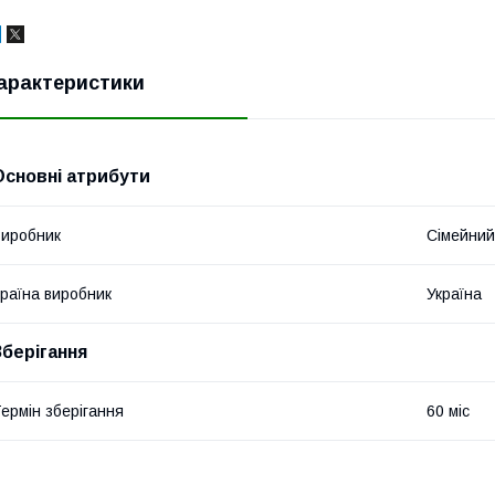
арактеристики
Основні атрибути
иробник
Сімейни
раїна виробник
Україна
Зберігання
ермін зберігання
60 міс