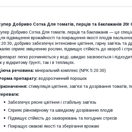
упер Добриво Сотка Для томатів, перців та баклажанів 20г
упер Добриво Сотка Для томатів, перців та баклажанів — це спец
ля підвищення врожайності та покращення якості плодів пасльоно
:20:30, добриво забезпечує інтенсивне цвітіння, гарну зав'язь та
 калію сприяє зміцненню рослин, підвищує стійкість до хвороб і стр
репарат легко розчиняється у воді, швидко засвоюється і підходи
к у відкритому ґрунті, так і в теплицях.
Діюча речовина:
мінеральний комплекс (NPK 5:20:30)
Форма препарату:
водорозчинний порошок
Призначення:
стимуляція цвітіння, зав'язі та дозрівання томатів, п
Переваги:
Забезпечує рясне цвітіння і стабільну зав'язь
Сприяє рівномірному та швидкому дозріванню плодів
Підвищує стійкість до захворювань та погодних стресів
Покращує смакові якості та зберігання врожаю