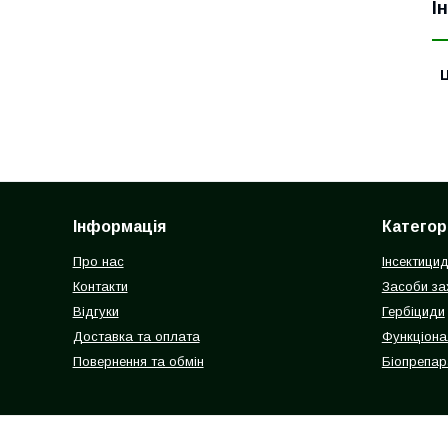
І
Ц
Інформація
Категорі
Про нас
Інсектици
Контакти
Засоби зах
Відгуки
Гербіциди
Доставка та оплата
Функціона
Повернення та обмін
Біопрепар