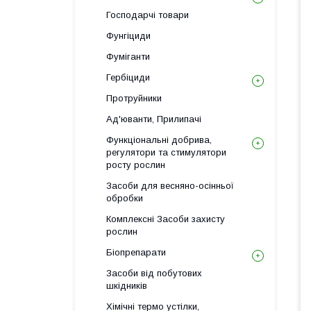
Господарчі товари
Фунгіциди
Фуміганти
Гербіциди
Протруйники
Ад'юванти, Прилипачі
Функціональні добрива,
регулятори та стимулятори
росту рослин
Засоби для весняно-осінньої
обробки
Комплексні Засоби захисту
рослин
Біопрепарати
Засоби від побутових
шкідників
Хімічні термо устілки,