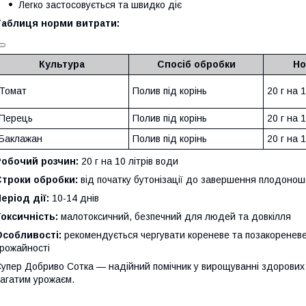
Легко застосовується та швидко діє
Таблиця норми витрати:
Культура
Спосіб обробки
Но
Томат
Полив під корінь
20 г на 
Перець
Полив під корінь
20 г на 
Баклажан
Полив під корінь
20 г на 
Робочий розчин:
20 г на 10 літрів води
Строки обробки:
від початку бутонізації до завершення плодоно
еріод дії:
10-14 днів
оксичність:
малотоксичний, безпечний для людей та довкілля
Особливості:
рекомендується чергувати кореневе та позакоренев
рожайності
упер Добриво Сотка — надійний помічник у вирощуванні здорових то
агатим урожаєм.