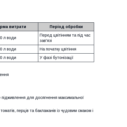
рма витрати
Період обробки
Перед цвітінням та під час
10 л води
зав'язі
10 л води
На початку цвітіння
10 л води
У фазі бутонізації
шення
е підживлення для досягнення максимальної
матів, перців та баклажанів із чудовим смаком і