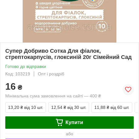
Супер Добриво Сотка Для фіалок,
стрептокарпусів, глоксиній 20г Сімейний Сад
Готово до відправки
Код: 103219
Опт і роздріб
16
₴
Мінімальна сума замовлення на сайті — 400 ₴
13,20 ₴
від 10 шт.
12,54 ₴
від 30 шт.
11,88 ₴
від 60 шт.
Купити
або