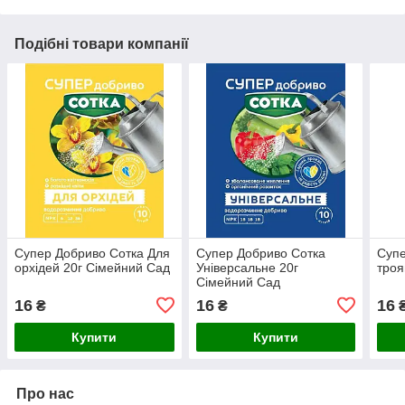
Подібні товари компанії
Супер Добриво Сотка Для
Супер Добриво Сотка
Супе
орхідей 20г Сімейний Сад
Універсальне 20г
троя
Сімейний Сад
16
16
16
₴
₴
Купити
Купити
Про нас