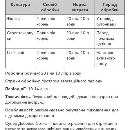
Культура
Спосіб
Норма
Період
обробки
витрати
обробки
Фіалки
Полив під
20 г на 10 л
У період
корінь
води
бутонізації
Стрептокарпу
Полив під
20 г на 10 л
Перед
си
корінь
води
початком
цвітіння
Глоксинії
Полив під
20 г на 10 л
На стадії
корінь
води
активного
росту
Робочий розчин:
20 г на 10 літрів води
Строки обробки:
протягом вегетаційного періоду
Період дії:
10-14 днів
Токсичність:
безпечний для людей і домашніх тварин при
дотриманні інструкції
Особливості:
рекомендовано регулярне підживлення для
підтримки декоративності
Супер Добриво Сотка — ідеальне рішення для отримання
рясного та яскравого цвітіння ваших улюблених кімнатних